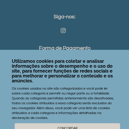
Siga-nos:
Forma de Pagamento
Utilizamos cookies para coletar e analisar
informações sobre o desempenho e o uso do
site, para fornecer funções de redes sociais e
para melhorar e personalizar o conteúdo e os
Contatos:
anúncios.
Os cookies usados no site são categorizados e você pode ler
gerson@janelastaiba.com
sobre cada categoria e permitir ou negar parte ou a totalidade.
Quando as categorias permitidas anteriormente são desativadas,
+55 85 9 9182.2618
todos os cookies atribuídos a essa categoria serão excluídos do
seu navegador. Além disso, você pode ver uma lista de cookies
atribuídos a cada categoria e informações detalhadas na
declaração de cookies.
© Janelas Taíba - Aluguéis de Temporada
CONCORDAR