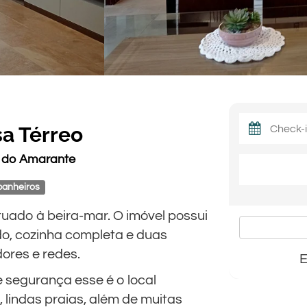
sa Térreo
o do Amarante
banheiros
tuado à beira-mar. O imóvel possui
do, cozinha completa e duas
res e redes.
E
 segurança esse é o local
o, lindas praias, além de muitas