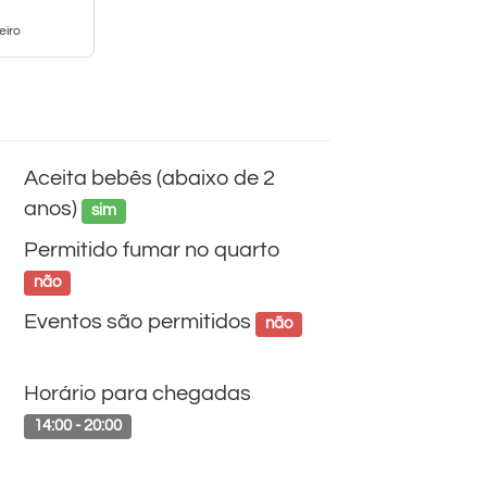
eiro
Aceita bebês (abaixo de 2
anos)
sim
Permitido fumar no quarto
não
Eventos são permitidos
não
Horário para chegadas
14:00 - 20:00