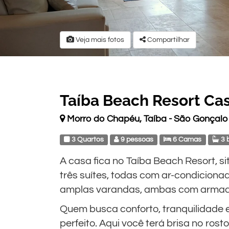
Veja mais fotos
Compartilhar
Taíba Beach Resort Ca
Morro do Chapéu, Taíba - São Gonçal
3 Quartos
9 pessoas
6 Camas
3 
A casa fica no Taíba Beach Resort, si
três suítes, todas com ar-condiciona
amplas varandas, ambas com armado
Quem busca conforto, tranquilidade e
perfeito. Aqui você terá brisa no rost