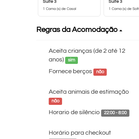
Suíte 3
Suíte 3
1 Cama (s) de Casal
1 Cama (s) de Solt
Regras da Acomodação
Aceita crianças (de 2 até 12
anos)
sim
Fornece berços
não
Aceita animais de estimação
não
Horario de silêncio
22:00 - 8:00
Horário para checkout