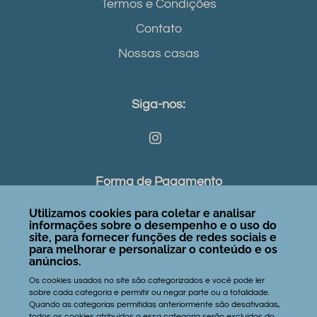
Termos e Condições
Contato
Nossas casas
Siga-nos:
Forma de Pagamento
Utilizamos cookies para coletar e analisar
informações sobre o desempenho e o uso do
site, para fornecer funções de redes sociais e
para melhorar e personalizar o conteúdo e os
Contatos:
anúncios.
Os cookies usados no site são categorizados e você pode ler
gerson@janelastaiba.com
sobre cada categoria e permitir ou negar parte ou a totalidade.
Quando as categorias permitidas anteriormente são desativadas,
+55 85 9 9182.2618
todos os cookies atribuídos a essa categoria serão excluídos do