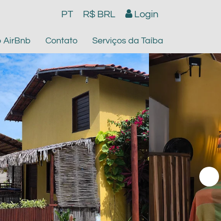
PT
R$ BRL
Login
o AirBnb
Contato
Serviços da Taíba