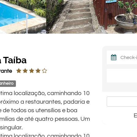
 Taíba
rante
anheiro
tima localização, caminhando 10
próximo a restaurantes, padaria e
 de todos os utensílios e boa
E
famílias de até quatro pessoas. Um
singular.
tima localização, caminhando 10