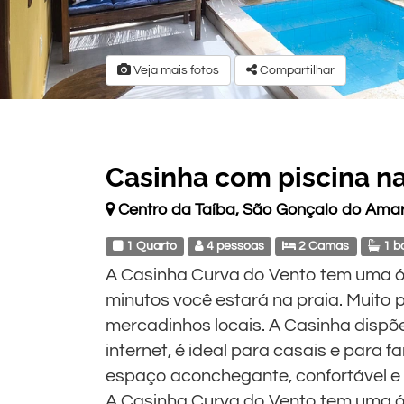
Veja mais fotos
Compartilhar
Casinha com piscina na
Centro da Taíba, São Gonçalo do Ama
1 Quarto
4 pessoas
2 Camas
1 b
A Casinha Curva do Vento tem uma ó
minutos você estará na praia. Muito 
mercadinhos locais. A Casinha dispõe
internet, é ideal para casais e para 
espaço aconchegante, confortável e 
A Casinha Curva do Vento tem uma ó