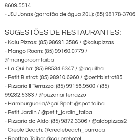
8609.5514
- J&J Jonas (garrafão de água 20L): (85) 98178-3706
SUGESTÕES DE RESTAURANTES:
- Kalu Pizzas: (85) 98691.3586 / @kalupizzas
- Mango Room: (85) 99160.0779 /
@mangoroomtaiba
- La Quilha: (85) 98534.6347 / @laquilha
- Petit Bistrot: (85) 98910.6960 / @petitbistrot85
- Pizzaria Il Terrazzo: (85) 99156.9500 / (85)
99282.5383 / @pizzariailterrazzo
- Hamburgueria/Açaí Spot: @spot.taiba
- Petit Jardin / @petit_jardin_taiba
- Pizzaria do Aldo: (85) 9872.3306 / @aldopizzas2
- Creole Beach: @creolebeach_barraca
- Rooftop Taíba: @carlorehotel