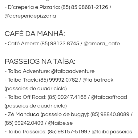
- D’creperia e Pizzaria: (85) 85 98681-2126 /
@dcreperiaepizzaria
CAFÉ DA MANHÃ:
- Café Amora: (85) 98123.8745 / @amora_cafe
PASSEIOS NA TAÍBA:
- Taíba Adventure: @taibaadventure
- Taíba Track: (85) 99992.0762 / @taibatrack
(passeios de quadriciclo)
- Taíba Off Road: (85) 99247.4168 / @taibaoffroad
(passeios de quadriciclo)
- Zé Manduca (passeio de buggy): (85) 98840.8089 /
(85) 99242.0409 / @taibe.se
- Taíba Passeios: (85) 98157-5199 / @taibapasseios