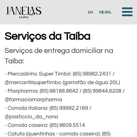
EN
R$ BRL
Serviços da Taíba
Serviços de entrega domiciliar na
Taíba:
- Mercadinho Super Timbó: (85) 98982.2431 /
@mercantilsupertimbo (garrafão de água 20L)
- Marpharma: (85) 98188.8642 / (85) 99644.6208 /
@farmaciamarpharma
- Comida italiana: (85) 99992.2169 /
@pasticcio_da_nona
- Comida caseira: (85) 8609.5514
- Catuta (quentinhas - comida caseira): (85)