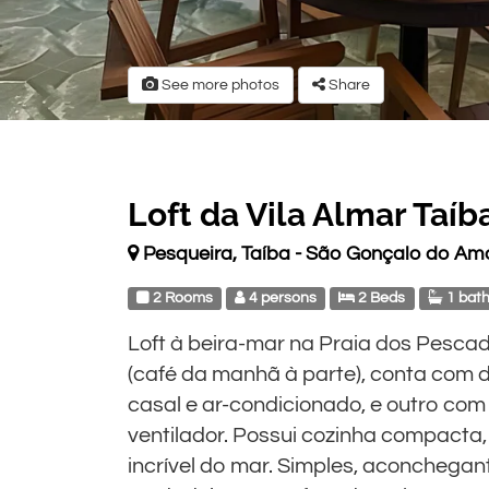
See more photos
Share
Loft da Vila Almar Taíb
Pesqueira, Taíba - São Gonçalo do Am
2 Rooms
4 persons
2 Beds
1 bat
Loft à beira-mar na Praia dos Pescad
(café da manhã à parte), conta com 
casal e ar-condicionado, e outro com
ventilador. Possui cozinha compacta,
incrível do mar. Simples, aconchegant