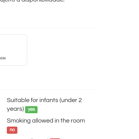
uble
Suitable for infants (under 2
years)
yes
Smoking allowed in the room
no