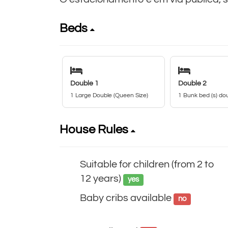
Beds
Double 1
Double 2
1 Large Double (Queen Size)
1 Bunk bed (s) do
House Rules
Suitable for children (from 2 to
12 years)
yes
Baby cribs available
no