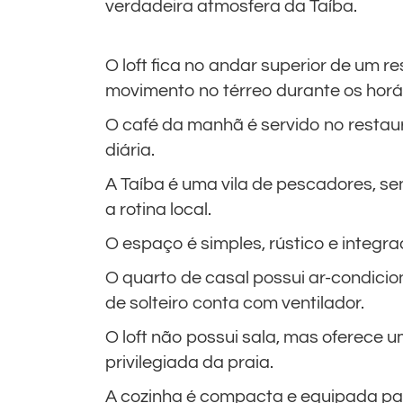
verdadeira atmosfera da Taíba.
O loft fica no andar superior de um r
movimento no térreo durante os horá
O café da manhã é servido no restaur
diária.
A Taíba é uma vila de pescadores, s
a rotina local.
O espaço é simples, rústico e integra
O quarto de casal possui ar-condic
de solteiro conta com ventilador.
O loft não possui sala, mas oferece 
privilegiada da praia.
A cozinha é compacta e equipada par